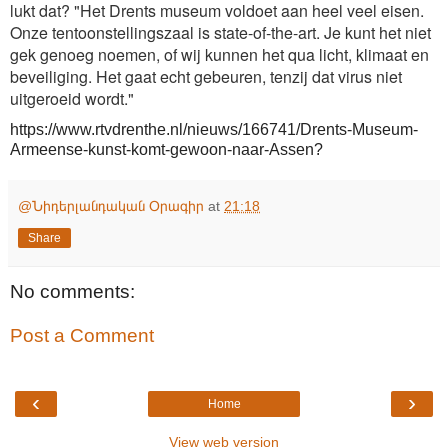
lukt dat? "Het Drents museum voldoet aan heel veel eisen.
Onze tentoonstellingszaal is state-of-the-art. Je kunt het niet
gek genoeg noemen, of wij kunnen het qua licht, klimaat en
beveiliging. Het gaat echt gebeuren, tenzij dat virus niet
uitgeroeid wordt."
https://www.rtvdrenthe.nl/nieuws/166741/Drents-Museum-
Armeense-kunst-komt-gewoon-naar-Assen?
@Նիդերլանդական Օրագիր
at
21:18
Share
No comments:
Post a Comment
‹
›
Home
View web version