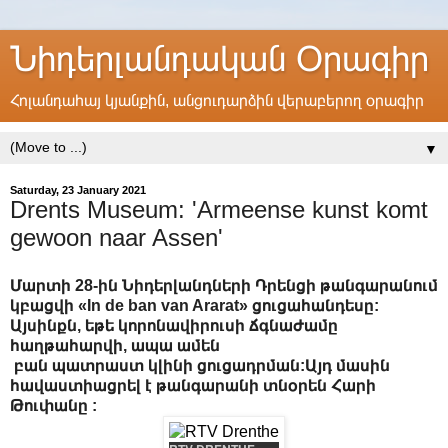
Նիդերլանդական Օրագիր
Հոլանդահայ կյանքին, անցուդարձին վերաբերող օրագիր
▼
Saturday, 23 January 2021
Drents Museum: 'Armeense kunst komt
gewoon naar Assen'
Մարտի 28-ին Նիդերլանդների Դրենցի թանգարանում
կբացվի «In de ban van Ararat» ցուցահանդեսը:
Այսինքն, եթե կորոնավիրուսի ճգնաժամը
հաղթահարվի, ապա ամեն
բան պատրաստ կլինի ցուցադրման:Այդ մասին
հավաստիացրել է թանգարանի տնօրեն Հարի
Թուփանը :