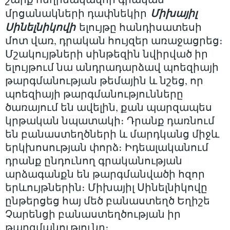
Միխայիլ
մրցանակների դափնեկիր
Սինելնիկովի
ելույթը հանդիսատեսի
մոտ վառ, դրական հույզեր առաջացրեց։
Մշակույթների սինթեզին նվիրված իր
ելույթում նա անդրադարձավ պոեզիայի
թարգմանության թեմային և նշեց, որ
պոեզիայի թարգմանությունները
ծառայում են ավելին, քան պարզապես
կրթական նպատակի։ Դրանք դառնում
են բանաստեղծների և մարդկանց միջև
երկխոսության փորձ։ Իդեալականում
դրանք ընդունող գրականության
արձագանքն են թարգմանվածի հզոր
երևույթներին։ Միխայիլ Սինելնիկովը
ընթերցեց հայ մեծ բանաստեղծ Եղիշե
Չարենցի բանաստեղծության իր
թարգմանությունը։