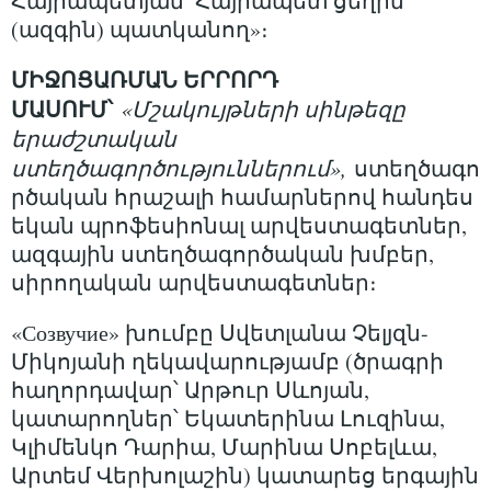
Հայրապետյան՝ Հայրապետ ցեղին
(ազգին) պատկանող»։
ՄԻՋՈՑԱՌՄԱՆ ԵՐՐՈՐԴ
ՄԱՍՈՒՄ՝
«Մշակույթների սինթեզը
երաժշտական
ստեղծագործություններում»,
ստեղծագո
րծական հրաշալի համարներով հանդես
եկան պրոֆեսիոնալ արվեստագետներ,
ազգային ստեղծագործական խմբեր,
սիրողական արվեստագետներ։
«Созвучие» խումբը Սվետլանա Չելյզն-
Միկոյանի ղեկավարությամբ (ծրագրի
հաղորդավար՝ Արթուր Սևոյան,
կատարողներ՝ Եկատերինա Լուզինա,
Կլիմենկո Դարիա, Մարինա Սոբելևա,
Արտեմ Վերխոլաշին) կատարեց երգային