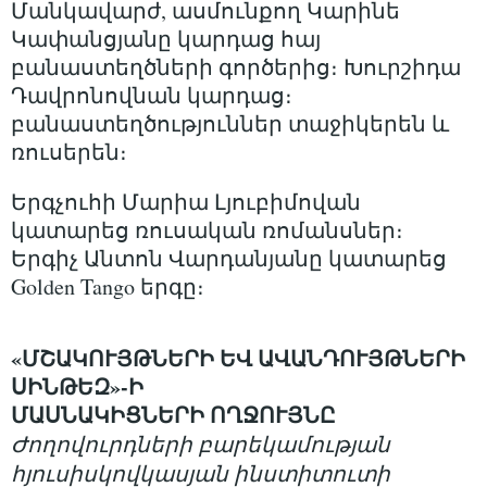
Մանկավարժ, ասմունքող Կարինե
Կափանցյանը կարդաց հայ
բանաստեղծների գործերից։ Խուրշիդա
Դավրոնովնան կարդաց։
բանաստեղծություններ տաջիկերեն և
ռուսերեն։
Երգչուհի Մարիա Լյուբիմովան
կատարեց ռուսական ռոմանսներ։
Երգիչ Անտոն Վարդանյանը կատարեց
Golden Tango երգը։
«ՄՇԱԿՈՒՅԹՆԵՐԻ ԵՎ ԱՎԱՆԴՈՒՅԹՆԵՐԻ
ՍԻՆԹԵԶ»-Ի
ՄԱՍՆԱԿԻՑՆԵՐԻ ՈՂՋՈՒՅՆԸ
Ժողովուրդների բարեկամության
հյուսիսկովկասյան ինստիտուտի