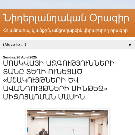
Նիդերլանդական Օրագիր
Հոլանդահայ կյանքին, անցուդարձին վերաբերող օրագիր
▼
Sunday, 20 April 2025
ՄՈՍԿՎԱՅԻ ԱԶԳՈՒԹՅՈՒՆՆԵՐԻ
ՏԱՆԸ ՏԵՂԻ ՈՒՆԵՑԱԾ
«ՄՇԱԿՈՒՅԹՆԵՐԻ ԵՎ
ԱՎԱՆԴՈՒՅԹՆԵՐԻ ՍԻՆԹԵԶ»
ՄԻՋՈՑԱՌՄԱՆ ՄԱՍԻՆ