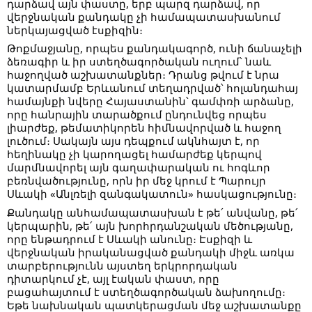
դարձավ այն փաստը, երբ պարզ դարձավ, որ
վերջնական քանդակը չի համապատասխանում
ներկայացված էսքիզին։
Թոքմաջյանը, որպես քանդակագործ, ունի ճանաչելի
ձեռագիր և իր ստեղծագործական ուղում՝ նաև
հաջողված աշխատանքներ։ Դրանց թվում է նրա
կատարմամբ Երևանում տեղադրված՝ հոլանդահայ
համայնքի նվերը Հայաստանին՝ գամփռի արձանը,
որը հանրային տարածքում ընդունվեց որպես
լիարժեք, թեմատիկորեն հիմնավորված և հաջող
լուծում։ Սակայն այս դեպքում ակնհայտ է, որ
հեղինակը չի կարողացել համարժեք կերպով
մարմնավորել այն գաղափարական ու հոգևոր
բեռնվածությունը, որն իր մեջ կրում է Պարույր
Սևակի «Անլռելի զանգակատուն» հասկացությունը։
Քանդակը անհամապատասխան է թե՛ անվանը, թե՛
կերպարին, թե՛ այն խորհրդանշական մեծությանը,
որը ենթադրում է Սևակի անունը։ Էսքիզի և
վերջնական իրականացված քանդակի միջև առկա
տարբերությունն այստեղ երկրորդական
դիտարկում չէ, այլ էական փաստ, որը
բացահայտում է ստեղծագործական ձախողումը։
Եթե նախնական պատկերացման մեջ աշխատանքը