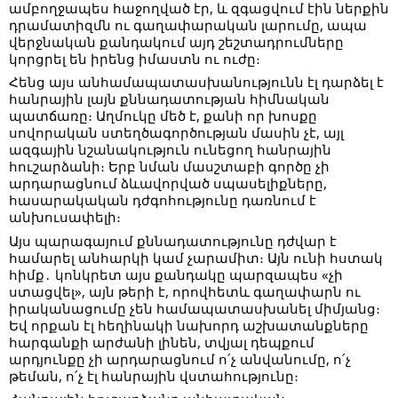
ամբողջապես հաջողված էր, և զգացվում էին ներքին
դրամատիզմն ու գաղափարական լարումը, ապա
վերջնական քանդակում այդ շեշտադրումները
կորցրել են իրենց իմաստն ու ուժը։
Հենց այս անհամապատասխանությունն էլ դարձել է
հանրային լայն քննադատության հիմնական
պատճառը։ Աղմուկը մեծ է, քանի որ խոսքը
սովորական ստեղծագործության մասին չէ, այլ
ազգային նշանակություն ունեցող հանրային
հուշարձանի։ Երբ նման մասշտաբի գործը չի
արդարացնում ձևավորված սպասելիքները,
հասարակական դժգոհությունը դառնում է
անխուսափելի։
Այս պարագայում քննադատությունը դժվար է
համարել անհարկի կամ չարամիտ։ Այն ունի հստակ
հիմք․ կոնկրետ այս քանդակը պարզապես «չի
ստացվել», այն թերի է, որովհետև գաղափարն ու
իրականացումը չեն համապատասխանել միմյանց։
Եվ որքան էլ հեղինակի նախորդ աշխատանքները
հարգանքի արժանի լինեն, տվյալ դեպքում
արդյունքը չի արդարացնում ո՛չ անվանումը, ո՛չ
թեման, ո՛չ էլ հանրային վստահությունը։