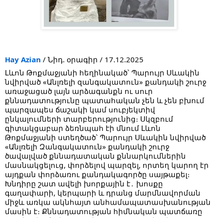
Hay Azian
/ Նիդ. օրագիր / 17.12.2025
Լևոն Թոքմաջյանի հեղինակած՝ Պարույր Սևակին
նվիրված «Անլռելի զանգակատուն» քանդակի շուրջ
առաջացած լայն արձագանքն ու սուր
քննադատությունը պատահական չեն և չեն բխում
պարզապես ճաշակի կամ սուբյեկտիվ
ընկալումների տարբերությունից։ Սկզբում
գիտակցաբար ձեռնպահ էի մնում Լևոն
Թոքմաջյանի ստեղծած՝ Պարույր Սևակին նվիրված
«Անլռելի Զանգակատուն» քանդակի շուրջ
ծավալված քննադատական քննարկումներին
մասնակցելուց, փորձելով պարզել, որտեղ կարող էր
այդքան փորձառու քանդակագործը սայթաքել։
Խնդիրը շատ ավելի խորքային է․ խոսքը
գաղափարի, կերպարի և դրանց մարմնավորման
միջև առկա ակնհայտ անհամապատասխանության
մասին է։ Քննադատության հիմնական պատճառը