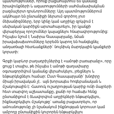
պատմություններ, որոնք բացահայտում են կանանց
իրավունքների և ազատությունների սահմանափակման
բազմաշերտ դրսևորումները։ Այդ պատմություններում
ակնհայտ են ընտանիքի ներսում գործող լուռ
մեխանիզմները, երբ կինը կամ աղջիկը զրկվում է
սեփական կարծիքն արտահայտելու, իր կյանքի
վերաբերյալ որոշումներ կայացնելու հնարավորությունից։
Ինչպես նշում է Նաիրա Գասպարյանը, նման
իրավախախտումները երբեմն կարող են հանգեցնել
անդառնալի հետևանքների՝ նույնիսկ մարդկային կյանքերի
կորստի։
Գրքի կարևոր բաղադրիչներից է «ամոթի բառարանը», որը
ցույց է տալիս, թե ինչպես է ամոթի գաղափարը
օգտագործվում կանանց վերահսկելու, լռեցնելու և
ենթարկեցնելու համար։ Ըստ Գասպարյանի՝ խնդիրը
միայն իրավական չէ․ այն խորապես հոգեբանական և
մշակութային է։ Հատուկ ուշադրության կարիք ունի մայրերի
հետ տարվող աշխատանքը, քանի որ հաճախ հենց
ընտանիքում է ձևավորվում աղջիկների ենթարկվելու,
ինքնազրկվելու մշակույթը՝ առանց բացատրելու, որ
ամուսնությունը չի նշանակում ինքնության կորուստ կամ
ամբողջ ընտանիքին կուրորեն ենթարկվելու