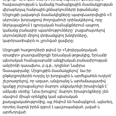
հավասարության և կանանց համայնքային մասնակցության
վերաբերյալ հանրային քննարկումների խթանմանը։
Մրցույթի լավագույն մասնակիցները պարգևատրվեցին «3
սերունդ» խորագրով ժողովածուի օրինակներով, որը
ներկայացնում է գյուղական համայնքներում ապրող
կանանց բանավոր պատմությունները՝ բացահայտելով
սերունդների միջով փոխանցվող խնդիրները,
կարծրատիպերն ու չլուծված ցավերը։
Մրցույթի հաղթողների թվում էր «Նիդերլանդական
օրագիր» լրատվամիջոցի Երևանյան թղթակից, Երևանի
պետական համալսարանի անգլիական բանասիրության
ամբիոնի դասախոս, բ.գ.թ., դոցենտ Նաիրա
Գասպարյանը։ Մրցույթին մասնակցելով՝ նա իր
ընթերցողներին ուղղել էր խորքային և արժեքահեն ուղերձ՝
շեշտադրելով, որ ազատ, անվտանգ և արժանապատիվ
կյանքը յուրաքանչյուր մարդու անքակտելի իրավունքն է՝
անկախ սեռից։ Նրա խոսքով՝ մարդու իրավունքները չեն
սկսվում միայն օրենքից կամ պետական
քաղաքականությունից, այլ ծնվում են համայնքում, այնտեղ,
որտեղ մարդն իրեն զգում է պաշտպանված, լսված և
արժևորված։