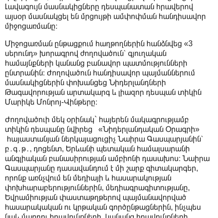
Լավագույն մասնակիցները դեսպանատան հրավերով
այսօր մասնակցել են մրցույթի ամփոփման հանդիսավոր
միջոցառմանը։
Միջոցառման ընթացքում հաղթողներին հանձնվեց «3
սերունդ» խորագրով ժողովածուն՝ գյուղական
համայնքների կանանց բանավոր պատմությունների
ընտրանին։ Ժողովածուն հանդիսավոր պայմաններում
մասնակիցներին փոխանցեց Նիդերլանդների
Թագավորության արտակարգ և լիազոր դեսպան տիկին
Մարիկե Մոնրոյ-Վինթերը։
Ժողովածուի մեկ օրինակ` հայերեն մակագրությամբ
տիկին դեսպանը նվիրեց «Նիդերլանդական Օրագրի»
հայաստանյան ներկայացուցիչ Նաիրա Գասպարյանին՝
բ․գ․թ․, դոցենտ, Երևանի պետական համալսարանի
անգլիական բանասիրության ամբիոնի դասախոս։ Նաիրա
Գասպարյանը դասավանդում է մի շարք գիտակարգեր,
որոնք առնչվում են մեդիայի և հասարակության
փոխհարաբերություններին, մեդիագրագիտությանը,
Եվրամիության փաստաթղթերով պայմանավորված
հասարակական ու կրթական գործընթացներին, ինչպես
նաև մարդու իրավունքների, կանանց իրավունքների,