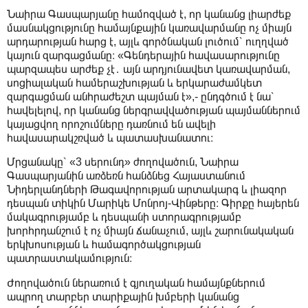
Նաիրա Գասպարյանը համոզված է, որ կանանց լիարժեք
մասնակցությունը համայնքային կառավարմանը ոչ միայն
արդարության հարց է, այլև գործնական լուծում՝ ուղղված
կայուն զարգացմանը։ «Գենդերային հավասարությունը
պարզապես արժեք չէ․ այն արդյունավետ կառավարման,
սոցիալական համերաշխության և երկարաժամկետ
զարգացման անհրաժեշտ պայման է»,- ընդգծում է նա՝
հավելելով, որ կանանց ներգրավվածության պայմաններում
կայացվող որոշումները դառնում են ավելի
հավասարակշռված և պատասխանատու։
Մրցանակը՝ «3 սերունդ» ժողովածուն, Նաիրա
Գասպարյանին առձեռն հանձնեց Հայաստանում
Նիդերլանդների Թագավորության արտակարգ և լիազոր
դեսպան տիկին Մարիկե Մոնրոյ-Վինթերը։ Գիրքը հայերեն
մակագրությամբ և դեսպանի ստորագրությամբ
խորհրդանշում է ոչ միայն ճանաչում, այլև շարունակական
երկխոսության և համագործակցության
պատրաստակամություն։
Ժողովածուն ներառում է գյուղական համայնքներում
ապրող տարբեր տարիքային խմբերի կանանց