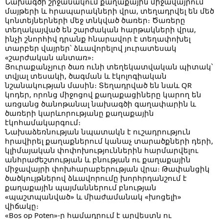
Նախագծի շրջանակում քաղաքային միջավայրում՝
մայթերի և հրապարակների վրա, տեղադրվել են մեծ
կոնտեյներների մեջ տնկված ծառեր։ Ծառերը
տեղակայված են շարժական հարթակների վրա,
ինչի շնորհիվ դրանք հնարավոր է տեղափոխել
տարբեր վայրեր՝ ձևավորելով յուրատեսակ
«շարժական անտառ»։
Յուրաքանչյուր ծառ ունի տեղեկատվական պիտակ՝
տվյալ տեսակի, ծագման և էկոլոգիական
նշանակության մասին։ Տեղադրված են նաև QR
կոդեր, որոնց միջոցով քաղաքացիները կարող են
առցանց ծանոթանալ նախագծի գաղափարին և
ծառերի կարևորությանը քաղաքային
էկոհամակարգում։
Նախաձեռնության նպատակն է ուշադրություն
հրավիրել քաղաքներում կանաչ տարածքների դերի,
կլիմայական փոփոխություններին հարմարվելու
անհրաժեշտության և բնության ու քաղաքային
միջավայրի փոխհարաբերության վրա։ Թափանցիկ
ծածկույթներով ձևավորումը խորհրդանշում է
քաղաքային պայմաններում բնության
«պաշտպանված» և միաժամանակ «խոցելի»
վիճակը։
«Bos op Poten»-ը համադրում է արվեստն ու