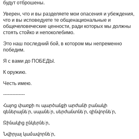
будут отброшены.
Уверен, что и вы разделяете мои опасения и убеждения,
что и вы исповедуете те общенациональные и
общечеловеческие ценности, ради которых мы должны
стоять стойко и непоколебимо.
Это наш последний бой, в котором мы непременно
победим.
Я с вами до ПОБЕДЫ.
К оружию.
Честь имею.
--------------
Հայոց փառքի ու պարծանքի արժանի բանակի
գեներալնե՛ր, սպանե՛ր, սերժանտնե՛ր, զինվորնե՛ր,
Զինակից ընկերնե՛ր,
Նվիրյալ կամավորնե՛ր,