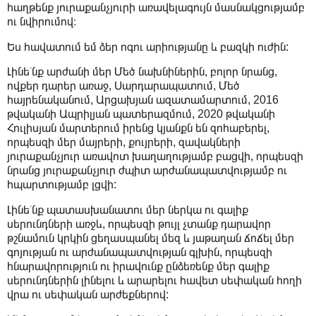
հաղթենք յուրաքանչյուրի առավելագույն մասնակցությամբ
ու նվիրումով։
Ես հավատում եմ ձեր ոգու արիությանը և բազկի ուժին:
Լինե՛նք արժանի մեր Մեծ նախնիներին, բոլոր նրանց,
ովքեր դարեր առաջ, Սարդարապատում, Մեծ
հայրենականում, Արցախյան ազատամարտում, 2016
թվականի Ապրիլյան պատերազմում, 2020 թվականի
Հուլիսյան մարտերում իրենց կյանքն են զոհաբերել,
որպեսզի մեր մայրերի, քույրերի, զավակների
յուրաքանչյուր առավոտ խաղաղությամբ բացվի, որպեսզի
նրանց յուրաքանչյուր ժպիտ արժանապատվությամբ ու
հպարտությամբ լցվի:
Լինե՛նք պատասխանատու մեր ներկա ու գալիք
սերունդների առջև, որպեսզի թույլ չտանք դարավոր
թշնամուն կրկին ցեղասպանել մեզ և յաթաղան ճոճել մեր
գոյության ու արժանապատվության գլխին, որպեսզի
հնարավորություն ու իրավունք ընձեռենք մեր գալիք
սերունդներին լինելու և արարելու հավետ սեփական հողի
վրա ու սեփական արժեքներով: