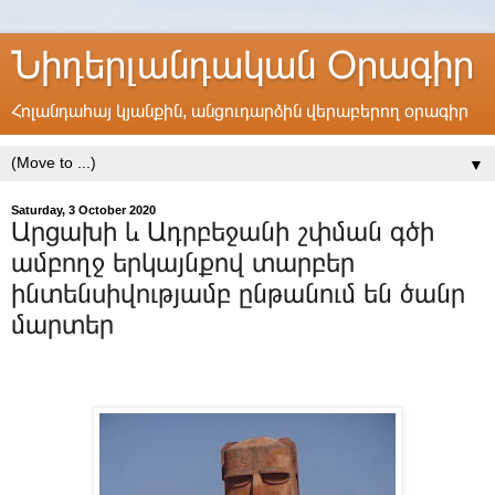
Նիդերլանդական Օրագիր
Հոլանդահայ կյանքին, անցուդարձին վերաբերող օրագիր
▼
Saturday, 3 October 2020
Արցախի և Ադրբեջանի շփման գծի
ամբողջ երկայնքով տարբեր
ինտենսիվությամբ ընթանում են ծանր
մարտեր