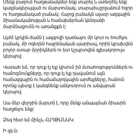
Մենք բազում հաղթանակներ ենք տարել և ստեղծել ենք
կազմակերպված ու մարտունակ, տարածաշրջանում հզոր
ու հաղթանակած բանակ: Հայոց բանակն այսօր ազգային
միասնականության և համախմբման կենդանի
մարմնացումն ու առանցքն է:
Այժմ կրկին ժամն է ազգովի դառնալու մի կուռ ու հուժկու
բանակ, մի ոգեղեն հայրենական պարիսպ, որին կբախվեն
բոլոր օտար մրրիկներն ու ետ կշպրտվեն գլխակորույս
կերպով:
Վստահ եմ, որ դուք էլ եք կիսում իմ մտահոգություններն ու
համոզմունքները, որ դուք էլ եք դավանում այն
համազգային ու համամարդկային արժեքները, հանուն
որոնց պետք է կանգնենք անկոտրում ու անվարան
կերպով։
Սա մեր վերջին մարտն է, որը մենք անպայման միասին
հաղթելու ենք:
Ձեզ հետ եմ մինչև ՀԱՂԹԱՆԱԿ:
Ի զե՛ն: