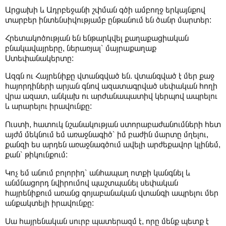
Արցախի և Ադրբեջանի շփման գծի ամբողջ երկայնքով
տարբեր ինտենսիվությամբ ընթանում են ծանր մարտեր:
Հրետակոծության են ենթարկվել քաղաքացիական
բնակավայրերը, ներառյալ՝ մայրաքաղաք
Ստեփանակերտը:
Ազգն ու Հայրենիքը վտանգված են. վտանգված է մեր քաջ
հայորդիների արյան գնով ազատագրված սեփական հողի
վրա ազատ, անկախ ու արժանապատիվ կերպով ապրելու
և արարելու իրավունքը:
Ուստի, հատուկ նշանակության ստորաբաժանումների հետ
այժմ մեկնում եմ առաջնագիծ՝ իմ բաժին մարտը մղելու,
քանզի ես արդեն առաջնագծում ավելի արժեքավոր կլինեմ,
քան՝ թիկունքում:
Կոչ եմ անում բոլորիդ՝ անհապաղ ոտքի կանգնել և
անմնացորդ նվիրումով պաշտպանել սեփական
հայրենիքում առանց գոյաբանական վտանգի ապրելու մեր
անքակտելի իրավունքը:
Սա հայրենական սուրբ պատերազմ է, որը մենք պետք է