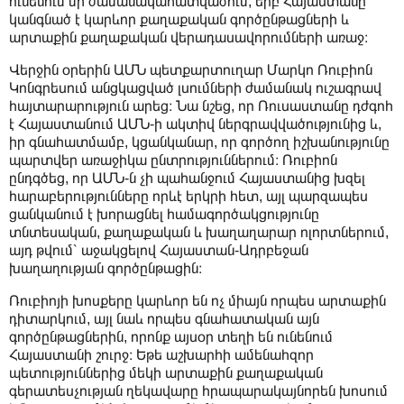
ունենում մի ժամանակահատվածում, երբ Հայաստանը
կանգնած է կարևոր քաղաքական գործընթացների և
արտաքին քաղաքական վերադասավորումների առաջ։
Վերջին օրերին ԱՄՆ պետքարտուղար Մարկո Ռուբիոն
Կոնգրեսում անցկացված լսումների ժամանակ ուշագրավ
հայտարարություն արեց։ Նա նշեց, որ Ռուսաստանը դժգոհ
է Հայաստանում ԱՄՆ-ի ակտիվ ներգրավվածությունից և,
իր գնահատմամբ, կցանկանար, որ գործող իշխանությունը
պարտվեր առաջիկա ընտրություններում։ Ռուբիոն
ընդգծեց, որ ԱՄՆ-ն չի պահանջում Հայաստանից խզել
հարաբերությունները որևէ երկրի հետ, այլ պարզապես
ցանկանում է խորացնել համագործակցությունը
տնտեսական, քաղաքական և խաղաղարար ոլորտներում,
այդ թվում՝ աջակցելով Հայաստան-Ադրբեջան
խաղաղության գործընթացին։
Ռուբիոյի խոսքերը կարևոր են ոչ միայն որպես արտաքին
դիտարկում, այլ նաև որպես գնահատական այն
գործընթացներին, որոնք այսօր տեղի են ունենում
Հայաստանի շուրջ։ Եթե աշխարհի ամենահզոր
պետություններից մեկի արտաքին քաղաքական
գերատեսչության ղեկավարը հրապարակայնորեն խոսում