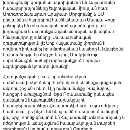
խորացմանը զուգահեռ ակտիվանում են Հայաստանի
հարաբերությունները Եվրոպական միության հետ։
Արտգործնախարար Արարատ Միրզոյանը և ԵՄ
ընդլայնման հարցերով հանձնակատար Մարթա Կոսը
քննարկել են տնտեսական համագործակցության
խորացման և ապրանքաշրջանառության ավելացման
հնարավորությունները։ Սա պատահական
զուգադիպություն չէ։ Երբ Հայաստանը փորձում է
դիվերսիֆիկացնել իր տնտեսական կապերը և նվազեցնել
կախվածությունը մեկ շուկայից, Մոսկվան այդ
գործընթացին հաճախ արձագանքում է որպես
ազդեցության կորստի վտանգի։
Հատկանշական է նաև, որ տնտեսական
սահմանափակումները համընկնում են ներքաղաքական
ակտիվ շրջանի հետ։ Այդ հանգամանքը բազմաթիվ
հարցեր է առաջացնում։ Եթե Ռուսաստանը իսկապես
ցանկանում է պահպանել դաշնակցային
հարաբերությունները Հայաստանի հետ, ապա դժվար է
հասկանալ, թե ինչու են հենց այժմ ուժեղանում այնպիսի
քայլերը, որոնք վնասում են Հայաստանի տնտեսությանը և
դժգոհություն առաջացնում հասարակության տարբեր
շերտերում։ Այդ համատեքստում Ռուբիոյի