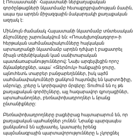
է Ռուսաստանի՝ Հայաստանի ներքաղաքական
գործընթացների նկատմամբ հետաքրքրվածության մասին,
ապա դա արդեն միջազգային մակարդակի քաղաքական
ազդակ է։
Միևնույն ժամանակ Հայաստանի նկատմամբ տնտեսական
ճնշումները շարունակվում են։ «Ռոսսելխոզնադզոր»-ի
հերթական սահմանափակումները հայկական
արտադրանքի նկատմամբ արդեն դժվար է բացատրել
միայն տեխնիկական կամ սանիտարական
պատճառաբանություններով։ Նախ արգելվեցին որոշ
ձկնամթերքներ, ապա՝ «Ջերմուկ» հանքային ջուրը,
այնուհետև տարբեր բանջարեղեններ, իսկ այժմ
սահմանափակումների ցանկում հայտնվել են կարտոֆիլը,
սմբուկը, չրերը և կորիզավոր մրգերը։ Տուժում են ոչ թե
քաղաքական գործիչները, այլ հազարավոր գյուղացիներ,
արտահանողներ, բեռնափոխադրողներ և նրանց
ընտանիքները։
Բեռնափոխադրողները բացեիբաց հայտարարում են, որ
քաղաքական պահանջներ չունեն։ Նրանք պարզապես
ցանկանում են աշխատել, կատարել իրենց
պայմանագրային պարտավորությունները և չկորցնել