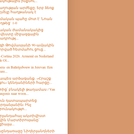
ակութային ինքնու...
ղության արժեքը. երբ ձեռք
ղմելը հաղթանակ է
ական պահը մոտ է` Նոան
ղթեց` 1֊0
կական ժամանակակից
վեստը միջազգային
ադրությ...
գի Թովմասյանի 90-ամյակին
իրված հետմահու ցուց...
-Cortina 2026. Armenië en Nederland
e Ol...
era- en Balletgebouw in Jerevan: Een
ure...
ապես արձագանք. «Հրաշք
գու» կենդանիների հարցը...
ից՝ բնակելի թաղամաս / Van
angenis naar woon...
ուն դատապարտեց
րդանյանին։ Ինչ
րունակությո...
րլանդահայ ակտիվիստ
վին Մարտիրոսյանը՝
ցիալա...
նընդառաջը Նիդերլանդների