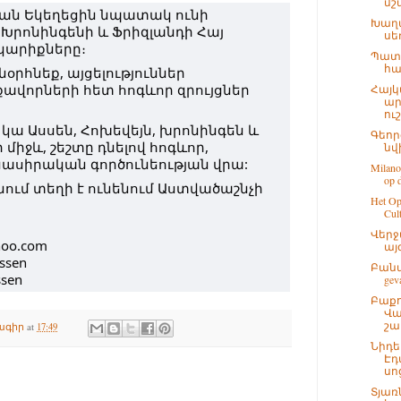
մշ
կան Եկեղեցին նպատակ ունի
Խաղա
Խրոնինգենի և Ֆրիզլանդի Հայ
սե
կարիքները։
Պատմ
հա
օրհնեք, այցելություններ
ավորների հետ հոգևոր զրույցներ
Հայ
ար
ուշ
կա Ասսեն, Հոխեվեյն, խրոնինգեն և
Գեոր
իջև, շեշտը դնելով հոգևոր,
նվ
նասիրական գործունեության վրա:
Milano
op d
նում տեղի է ունենում Աստվածաշնչի
Het Op
Cult
Վերջ
hoo.com
այ
ssen
Բանտ
ssen
gev
Բաք
Վա
շա
ագիր
at
17:49
Նիդե
Էդ
սո
Տյառ