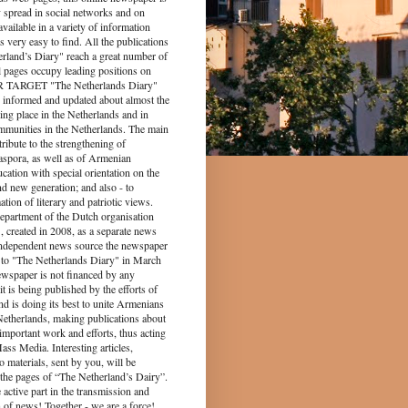
y spread in social networks and on
s available in a variety of information
s very easy to find. All the publications
rland’s Diary" reach a great number of
l pages occupy leading positions on
UR TARGET "The Netherlands Diary"
 informed and updated about almost the
king place in the Netherlands and in
munities in the Netherlands. The main
tribute to the strengthening of
spora, as well as of Armenian
ucation with special orientation on the
d new generation; and also - to
tion of literary and patriotic views.
epartment of the Dutch organisation
 created in 2008, as a separate news
independent news source the newspaper
to "The Netherlands Diary" in March
ewspaper is not financed by any
it is being published by the efforts of
nd is doing its best to unite Armenians
 Netherlands, making publications about
 important work and efforts, thus acting
ass Media. Interesting articles,
o materials, sent by you, will be
the pages of “The Netherland’s Dairy”.
 part in the transmission and
 of news! Together - we are a force!