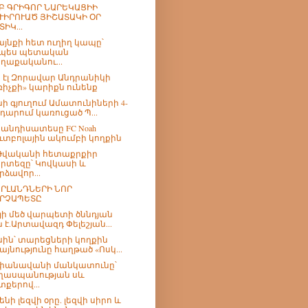
Բ ԳՐԻԳՈՐ ՆԱՐԵԿԱՑԻԻ
ՒԻՐՈՒԱԾ ՅԻՇԱՏԱԿԻ ՕՐ
ՏԻԿ...
յնքի հետ ուղիղ կապը՝
պես պետական
ղաքականու...
ր էլ Զորավար Անդրանիկի
ռիչքի» կարիքն ունենք
ի գյուղում Ամատունիների 4-
 դարում կառուցած Պ...
հանդիսատեսը FC Noah
ւտբոլային ակումբի կողքին
 Թվականի հետաքրքիր
րտեզը՝ Կովկասի և
րձավոր...
ՐԼԱՆԴՆԵՐԻ ՆՈՐ
ՐՉԱՊԵՏԸ
յի մեծ վարպետի ծննդյան
ն է.Արտավազդ Փելեշյան...
ին՝ տարեցների կողքին
այնությունը հաղթած «Ոսկ...
փանավանի մանկատունը՝
ղասպանության սև
տքերով...
նի լեզվի օրը. լեզվի սիրո և