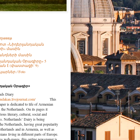
траница
ոտ «Նիդերլանդական
ի» մասին
անդների մասին
լանդական Օրագիրը» 5
ն է (փաստացի՝ 9)
արներ / Foto
նդական Օրագիր»
nds Diary
landakan.livejournal.com/
This
per is dedicated to life of Armenian
the Netherlands. On its pages it
ious literary, cultural, social and
nts. Netherlands’ Dairy is being
the Netherlands, having great popularity
etherlands and in Armenia, as well as
ns living in different parts of Europe.
us web-pages, this online newspaper is