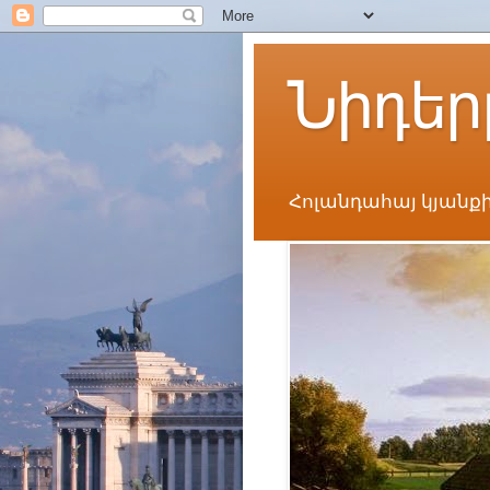
Նիդեր
Հոլանդահայ կյանքի