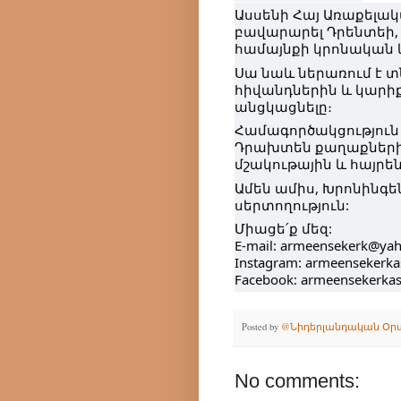
Ասսենի Հայ Առաքելա
բավարարել Դրենտեի, 
համայնքի կրոնական 
Սա նաև ներառում է տն
հիվանդներին և կարիք
անցկացնելը։
Համագործակցություն 
Դրախտեն քաղաքների մ
մշակութային և հայրե
Ամեն ամիս, Խրոնինգե
սերտողություն:
Միացե՛ք մեզ:
E-mail: armeensekerk@ya
Instagram: armeensekerka
Facebook: armeensekerka
Posted by
@Նիդերլանդական Օր
No comments: