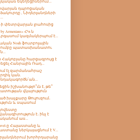
յկական եկեղեցիներում...
րվարյան դպրոցական
ձակուրդը , Նիդերլանդների
..
թ-ի փետրվարյան լրահոսից
 by Armenians» ՀԿ-ն
ւրգասում կազմակերպում է...
ական Noah ֆուտբոլային
ումբը պատասխանատու
...
 Հակոբյանը հարցազրույց է
նեցել Հանրային Ռադ...
ում էլ զարմանահրաշ
րդիկ կան.
նդակագործն՝ան...
եցին իշխանությո՞ւն է, թե՞
ատության վկայություն
ած խաչքարը Թուլուզում․
ություն և սպասում
գովեստը
վանագիտություն է․ ինչ է
ականում աս...
ravel-ը Հայաստանը և
աստանը ներկայացնում է V...
րլանդներում խորհրդարանը