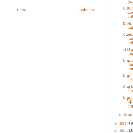
շա
Ամստ
Home
Older Post
գր
երե
Kinde
ավ
Հայա
դա
եր
«845
առ
Երբ 
պա
որպ
Ադրբ
և 
Հայ 
ծա
Ազգա
Նի
ըն
Janua
►
2025
(31
►
2024
(15
►