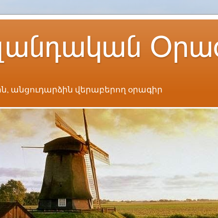
լանդական Օրա
ն, անցուդարձին վերաբերող օրագիր