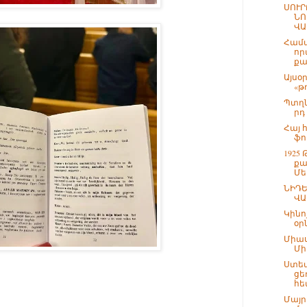
ՍՈՒՐ
ՆՈ
ՎԱ
Համա
որ
քա
Այսօ
«թ
Պտղն
րդ
Հայ 
ֆո
1925
քա
Մե
ՆԻԴԵ
ՎԱ
Կինո
օր
Միաս
Մի
Ստե
ցե
հե
Մայրե