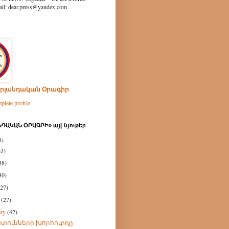
ear.press@yandex.com
րլանդական Օրագիր
lete profile
ԴԱԿԱՆ ՕՐԱԳՐԻ» այլ նյութեր
8)
43)
38)
30)
(27)
h
(27)
ary
(42)
տունների խորհուրդը