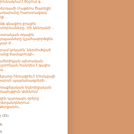
րունակում է ճնշում գ...
երդամի Մաթեոս Ծարեցի
ադարանը հարստացավ
ք ...
rdijk գնացող ջրային
տոբուսները․ Մի կենդանի ...
ստանյան օդային
րպասները կշահագործվեն
կար ժ...
 գրամ կոկաին՝ ներմուծված
անց ճամպրուկի»
ամերիկյան պետական
շտոնյան հանդես է գալիս
...
եջանը հեռացրել է Մոսկվայի
Կարսի պայմանագրերի...
Առաքելական եկեղեցական
ռայություն Ասենում
յին կարդալու օրերը
դերլանդներում.
թերցանու...
ry
(21)
9)
5)