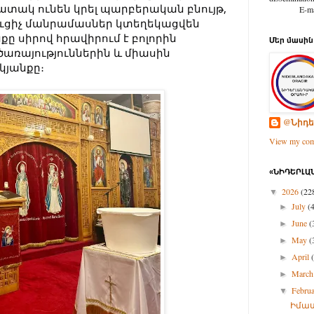
ատակ ունեն կրել պարբերական բնույթ,
E-mail: d
ցուցիչ մանրամասներ կտեղեկացվեն
քը սիրով հրավիրում է բոլորին
Մեր մասին
ծառայություններին և միասին
կյանքը։
@Նիդե
View my comp
«ՆԻԴԵՐԼԱՆ
2026
(22
▼
July
(
►
June
(
►
May
(
►
April
►
Marc
►
Febru
▼
Իմաս