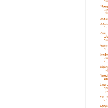
հա
Փետ
ար
փե.
2026
«Made
Բո
Հայկ
ակ
հան
Կարո
ու
Լոռի
մա
Քա
Եկեղ
ազ
Պղծվ
լռ
Երբ 
դի
իր
Yan T
Վր
Նիդե