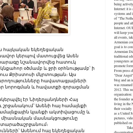
being activel
Internet: it i
systems and i
of "The Nethe
people and al
Internet. O
will keep you
all events, ta
Armenian com
goal is to con
ն հայկական եկեղեցական
Armenian Dia
իսավոր կերպով մատուցվեց Ասեն
traditional ed
youngsters an
տարագը նշանավորվեց հատուկ
promote forma
կնքահոր օծմամբ և ջրի օրհնությամբ՝ ի
From press-d
ուս Քրիստոսի մկրտության։ Այս
"Dear Angel",
blog and an 
րողությունները հավատացյալների
was renamed 
որ նորոգման և հավատքի զորացման
2012. This n
organisation: 
կերպվել էր Նիդերլանդների Հայ
the founder a
living in the
 շրջանակում` Ասենի հայ համայնքի
their socially
 համայնքային կյանքի ակտիվացումը և
as a United M
 միասնական մասնակցությունը
pictures, vide
published on 
 տարածաշրջանում։
Take active
ւնների՝ Ասենում հայ եկեղեցական
dissemination